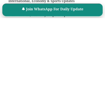
International, Economy & Sports Updates
Daily Current Affairs – 15 July 2026 | Latest National,
🔔 Join WhatsApp For Daily Update
International, Economy & Sports Updates
Current Affairs Quiz – 14 July 2026 | Latest National,
International, Economy & Sports Updates
🧮 Age Calculator
महत्वाचे साधन
🎯 Cut Off Calculator
📊 Percentage Calculator
⏳ Exam Countdown