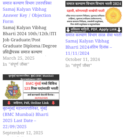
समाज कल्याण विभाग उत्तरपत्रिका
Samaj Kalyan Vibhag
Answer Key / Objection
Form
Samaj Kalyan Vibhag
Bharti 2024 10th/12th/ITI
समाज कल्याण विभाग सरळ सेवा भरती
Job Graduate/Post
Samaj Kalyan Vibhag
Graduate Diploma/Degree
Bharti 2024अंतिम दिनांक –
प्रसिद्धीपत्रक समाज कल्याण
11/11/2024
आयुक्तालय, महाराष्ट्र राज्य पुणे यांच्या
March 25, 2025
October 11, 2024
आस्थापनेवरील वर्ग 3 संवर्गातील वरिष्ठ
In "संपूर्ण जॉब्स"
In "संपूर्ण जॉब्स"
समाज कल्याण निरीक्षक, गृहपाल/
अधीक्षक (महिला), गृहपाल / अधिक्षम
(सर्वसाधारण), समाज कल्याण
निरीक्षक, उच्चश्रेणी लघुलेखक, निम्न
श्रेणी लघुलेखक ई लघुटंकलेखक या
संवर्गातील पदे सरळसेवेने भरण्याच्या
अनुषंगाने राज्यातील विविध परीक्षा…
बृहन्मुंबई महानगरपालिका, मुंबई
(BMC Mumbai) Bharti
2025 Last Date –
22/09/2025
September 12, 2025