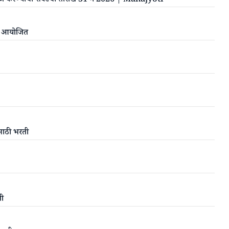
| अर्ज करण्याची शेवटची तारीख 31 मे 2026 | Mahajyoti
खती आयोजित
साठी भरती
ती