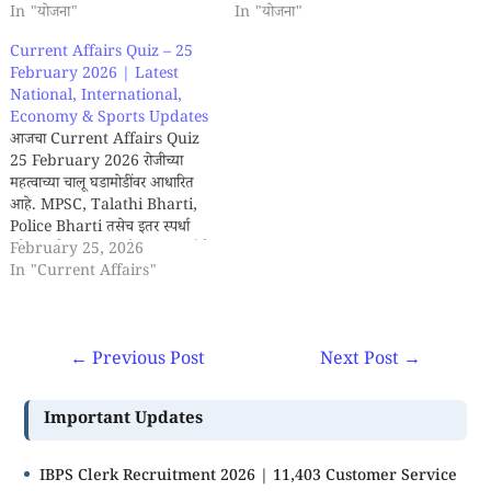
In "योजना"
In "योजना"
Current Affairs Quiz – 25
February 2026 | Latest
National, International,
Economy & Sports Updates
आजचा Current Affairs Quiz
25 February 2026 रोजीच्या
महत्वाच्या चालू घडामोडींवर आधारित
आहे. MPSC, Talathi Bharti,
Police Bharti तसेच इतर स्पर्धा
परीक्षांसाठी उपयुक्त असे 15 बहुपर्यायी
February 25, 2026
प्रश्न (MCQ) येथे देण्यात आले आहेत.
In "Current Affairs"
या Quiz च्या माध्यमातून तुमची तयारी
तपासण्याची आणि चालू घडामोडींचा
सराव करण्याची संधी मिळेल. सर्व प्रश्न
←
Previous Post
Next Post
→
परीक्षेच्या दृष्टीने महत्वाचे…
Important Updates
IBPS Clerk Recruitment 2026 | 11,403 Customer Service