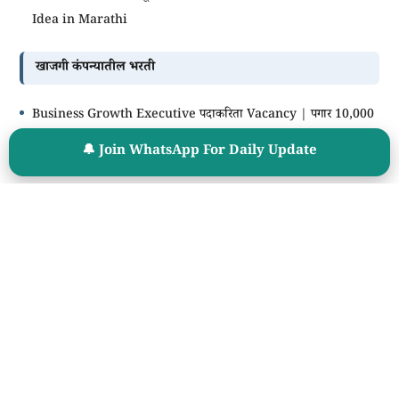
Idea in Marathi
खाजगी कंपन्यातील भरती
Business Growth Executive पदाकरिता Vacancy | पगार 10,000
+ Intensive
🔔 Join WhatsApp For Daily Update
Instagram वरून Income करण्याची संधी | Instagram Creator
Partner Program
तुमच्या जिल्ह्यात, तालुक्यात, गावात Field वर काम करून मिळावा 12,500 to
25,000 Per Month
तुमच्या जिल्ह्यात, तालुक्यात, गावात Field वर काम करून मिळावा 12,500 to
25,000 Per Month
चालू घडामोडी
Current Affairs Quiz – 16 July 2026 | Latest National,