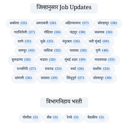
जिल्हानुसार Job Updates
अकोला
अमरावती
अहिल्यानगर
कोल्हापूर
(25)
(26)
(27)
(28)
गडचिरोली
गोंदिया
चंद्रपूर
जळगाव
(27)
(26)
(30)
(26)
ठाणे
धुळे
नंदुरबार
नवी मुंबई
(31)
(25)
(26)
(69)
नागपूर
नाशिक
पालघर
पुणे
(45)
(32)
(26)
(48)
बुलढाणा
भंडारा
मुंबई शहर
यवतमाळ
(26)
(26)
(49)
(25)
रत्नागिरी
रायगड
वर्धा
वाशीम
(27)
(31)
(26)
(24)
सांगली
सातारा
सिंधुदुर्ग
सोलापूर
(26)
(29)
(27)
(30)
विभागनिहाय भरती
पोलीस
बँक
रेल्वे
वैद्यकीय
(2)
(3)
(3)
(5)