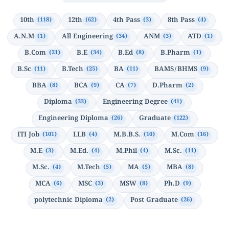
10th
12th
4th Pass
8th Pass
(118)
(62)
(3)
(4)
A.N.M
All Engineering
ANM
ATD
(1)
(34)
(3)
(1)
B.Com
B.E
B.Ed
B.Pharm
(21)
(34)
(8)
(1)
B.Sc
B.Tech
BA
BAMS/BHMS
(11)
(25)
(11)
(9)
BBA
BCA
CA
D.Pharm
(8)
(9)
(7)
(2)
Diploma
Engineering Degree
(33)
(41)
Engineering Diploma
Graduate
(26)
(122)
ITI Job
LLB
M.B.B.S.
M.Com
(101)
(4)
(10)
(16)
M.E
M.Ed.
M.Phil
M.Sc.
(3)
(4)
(4)
(11)
M.Sc.
M.Tech
MA
MBA
(4)
(5)
(5)
(8)
MCA
MSC
MSW
Ph.D
(6)
(3)
(8)
(9)
polytechnic Diploma
Post Graduate
(2)
(26)