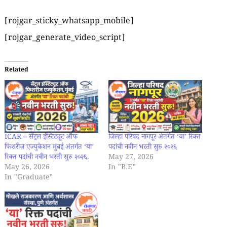
[rojgar_sticky_whatsapp_mobile]
[rojgar_generate_video_script]
Related
ICAR – सेंट्रल इंस्टिट्यूट ऑफ
जिल्हा परिषद नागपूर अंतर्गत ‘या’ रिक्त
फिशरीज एज्युकेशन मुंबई अंतर्गत ‘या’
पदांची नवीन भरती सुरु २०२६
रिक्त पदांची नवीन भरती सुरु २०२६.
May 27, 2026
May 26, 2026
In "B.E"
In "Graduate"