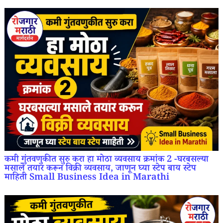
कमी गुंतवणुकीत सुरु करा हा मोठा व्यवसाय क्रमांक 2 -घरबसल्या
मसाले तयार करून विक्री व्यवसाय, जाणून घ्या स्टेप बाय स्टेप
माहिती Small Business Idea in Marathi