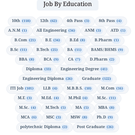
Job By Education
10th
12th
4th Pass
8th Pass
(118)
(62)
(3)
(4)
A.N.M
All Engineering
ANM
ATD
(1)
(34)
(3)
(1)
B.Com
B.E
B.Ed
B.Pharm
(21)
(34)
(8)
(1)
B.Sc
B.Tech
BA
BAMS/BHMS
(11)
(25)
(11)
(9)
BBA
BCA
CA
D.Pharm
(8)
(9)
(7)
(2)
Diploma
Engineering Degree
(33)
(41)
Engineering Diploma
Graduate
(26)
(122)
ITI Job
LLB
M.B.B.S.
M.Com
(101)
(4)
(10)
(16)
M.E
M.Ed.
M.Phil
M.Sc.
(3)
(4)
(4)
(11)
M.Sc.
M.Tech
MA
MBA
(4)
(5)
(5)
(8)
MCA
MSC
MSW
Ph.D
(6)
(3)
(8)
(9)
polytechnic Diploma
Post Graduate
(2)
(26)