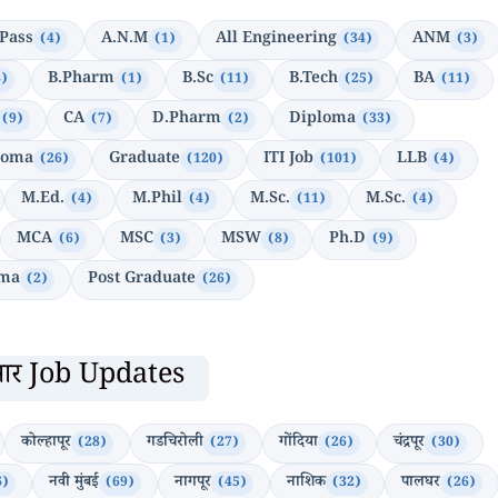
 Pass
A.N.M
All Engineering
ANM
(4)
(1)
(34)
(3)
B.Pharm
B.Sc
B.Tech
BA
8)
(1)
(11)
(25)
(11)
CA
D.Pharm
Diploma
(9)
(7)
(2)
(33)
loma
Graduate
ITI Job
LLB
(26)
(120)
(101)
(4)
M.Ed.
M.Phil
M.Sc.
M.Sc.
(4)
(4)
(11)
(4)
MCA
MSC
MSW
Ph.D
(6)
(3)
(8)
(9)
oma
Post Graduate
(2)
(26)
ुसार Job Updates
कोल्हापूर
गडचिरोली
गोंदिया
चंद्रपूर
(28)
(27)
(26)
(30)
नवी मुंबई
नागपूर
नाशिक
पालघर
6)
(69)
(45)
(32)
(26)