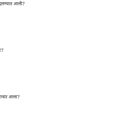
 बदलण्यात आली?
े?
 समाचार आला?