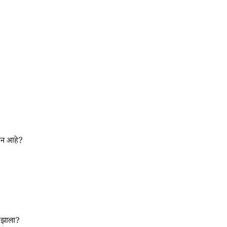
 मान आहे?
 झाला?