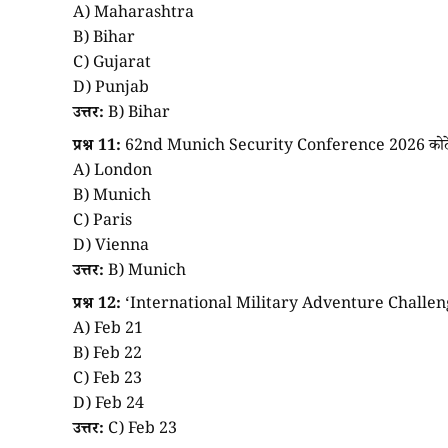
A) Maharashtra
B) Bihar
C) Gujarat
D) Punjab
उत्तर:
B) Bihar
प्रश्न 11:
62nd Munich Security Conference 2026 कोठे
A) London
B) Munich
C) Paris
D) Vienna
उत्तर:
B) Munich
प्रश्न 12:
‘International Military Adventure Challenge 
A) Feb 21
B) Feb 22
C) Feb 23
D) Feb 24
उत्तर:
C) Feb 23