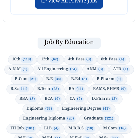
👉 View All Private Jobs
Job By Education
10th
12th
4th Pass
8th Pass
(118)
(62)
(3)
(4)
A.N.M
All Engineering
ANM
ATD
(1)
(34)
(3)
(1)
B.Com
B.E
B.Ed
B.Pharm
(21)
(34)
(8)
(1)
B.Sc
B.Tech
BA
BAMS/BHMS
(11)
(25)
(11)
(9)
BBA
BCA
CA
D.Pharm
(8)
(9)
(7)
(2)
Diploma
Engineering Degree
(33)
(41)
Engineering Diploma
Graduate
(26)
(121)
ITI Job
LLB
M.B.B.S.
M.Com
(101)
(4)
(10)
(16)