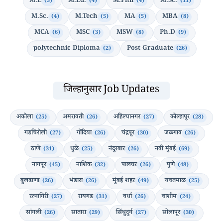
M.E
M.Ed.
M.Phil
M.Sc.
(3)
(4)
(4)
(11)
M.Sc.
M.Tech
MA
MBA
(4)
(5)
(5)
(8)
MCA
MSC
MSW
Ph.D
(6)
(3)
(8)
(9)
polytechnic Diploma
Post Graduate
(2)
(26)
जिल्हानुसार Job Updates
अकोला
अमरावती
अहिल्यानगर
कोल्हापूर
(25)
(26)
(27)
(28)
गडचिरोली
गोंदिया
चंद्रपूर
जळगाव
(27)
(26)
(30)
(26)
ठाणे
धुळे
नंदुरबार
नवी मुंबई
(31)
(25)
(26)
(69)
नागपूर
नाशिक
पालघर
पुणे
(45)
(32)
(26)
(48)
बुलढाणा
भंडारा
मुंबई शहर
यवतमाळ
(26)
(26)
(49)
(25)
रत्नागिरी
रायगड
वर्धा
वाशीम
(27)
(31)
(26)
(24)
सांगली
सातारा
सिंधुदुर्ग
सोलापूर
(26)
(29)
(27)
(30)