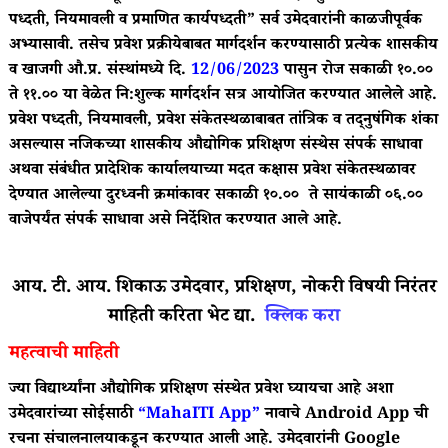
पध्दती, नियमावली व प्रमाणित कार्यपध्दती” सर्व उमेदवारांनी काळजीपूर्वक
अभ्यासावी. तसेच प्रवेश प्रक्रीयेबाबत मार्गदर्शन करण्यासाठी प्रत्येक शासकीय
व खाजगी औ.प्र. संस्थांमध्ये दि.
12/06/2023
पासुन रोज सकाळी १०.००
ते ११.०० या वेळेत नि:शुल्क मार्गदर्शन सत्र आयोजित करण्यात आलेले आहे.
प्रवेश पध्दती, नियमावली, प्रवेश संकेतस्थळाबाबत तांत्रिक व तद्नुषंगिक शंका
असल्यास नजिकच्या शासकीय औद्योगिक प्रशिक्षण संस्थेस संपर्क साधावा
अथवा संबंधीत प्रादेशिक कार्यालयाच्या मदत कक्षास प्रवेश संकेतस्थळावर
देण्यात आलेल्या दुरध्वनी क्रमांकावर सकाळी १०.०० ते सायंकाळी ०६.००
वाजेपर्यंत संपर्क साधावा असे निर्देशित करण्यात आले आहे.
आय. टी. आय. शिकाऊ उमेदवार, प्रशिक्षण, नोकरी विषयी निरंतर
माहिती करिता भेट द्या.
क्लिक करा
महत्वाची माहिती
ज्या विद्यार्थ्यांना औद्योगिक प्रशिक्षण संस्थेत प्रवेश घ्यायचा आहे अशा
उमेदवारांच्या सोईसाठी
“MahaITI App”
नावाचे Android App ची
रचना संचालनालयाकडून करण्यात आली आहे. उमेदवारांनी Google