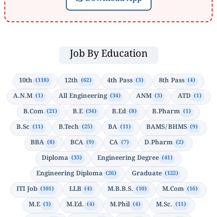
Job By Education
10th
12th
4th Pass
8th Pass
(118)
(62)
(3)
(4)
A.N.M
All Engineering
ANM
ATD
(1)
(34)
(3)
(1)
B.Com
B.E
B.Ed
B.Pharm
(21)
(34)
(8)
(1)
B.Sc
B.Tech
BA
BAMS/BHMS
(11)
(25)
(11)
(9)
BBA
BCA
CA
D.Pharm
(8)
(9)
(7)
(2)
Diploma
Engineering Degree
(33)
(41)
Engineering Diploma
Graduate
(26)
(122)
ITI Job
LLB
M.B.B.S.
M.Com
(101)
(4)
(10)
(16)
M.E
M.Ed.
M.Phil
M.Sc.
(3)
(4)
(4)
(11)