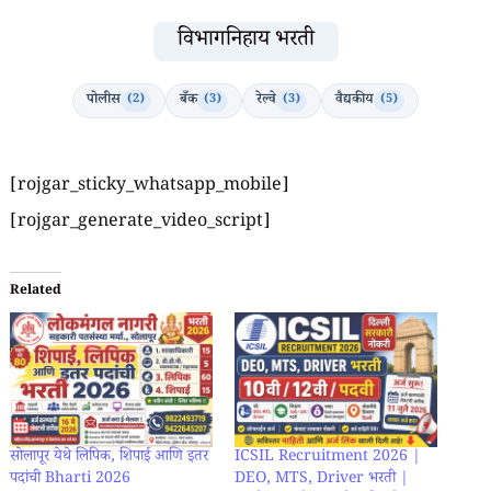
विभागनिहाय भरती
पोलीस
बँक
रेल्वे
वैद्यकीय
(2)
(3)
(3)
(5)
[rojgar_sticky_whatsapp_mobile]
[rojgar_generate_video_script]
Related
सोलापूर येथे लिपिक, शिपाई आणि इतर
ICSIL Recruitment 2026 |
पदांची Bharti 2026
DEO, MTS, Driver भरती |