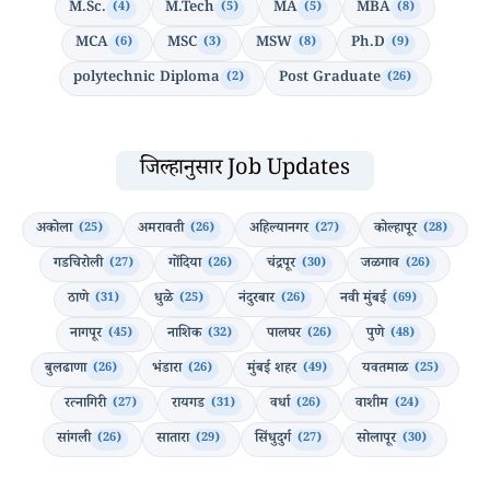
M.Sc.
M.Tech
MA
MBA
(4)
(5)
(5)
(8)
MCA
MSC
MSW
Ph.D
(6)
(3)
(8)
(9)
polytechnic Diploma
Post Graduate
(2)
(26)
जिल्हानुसार Job Updates
अकोला
अमरावती
अहिल्यानगर
कोल्हापूर
(25)
(26)
(27)
(28)
गडचिरोली
गोंदिया
चंद्रपूर
जळगाव
(27)
(26)
(30)
(26)
ठाणे
धुळे
नंदुरबार
नवी मुंबई
(31)
(25)
(26)
(69)
नागपूर
नाशिक
पालघर
पुणे
(45)
(32)
(26)
(48)
बुलढाणा
भंडारा
मुंबई शहर
यवतमाळ
(26)
(26)
(49)
(25)
रत्नागिरी
रायगड
वर्धा
वाशीम
(27)
(31)
(26)
(24)
सांगली
सातारा
सिंधुदुर्ग
सोलापूर
(26)
(29)
(27)
(30)