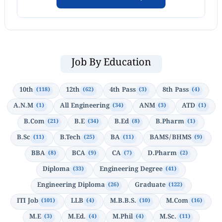
Job By Education
10th
12th
4th Pass
8th Pass
(118)
(62)
(3)
(4)
A.N.M
All Engineering
ANM
ATD
(1)
(34)
(3)
(1)
B.Com
B.E
B.Ed
B.Pharm
(21)
(34)
(8)
(1)
B.Sc
B.Tech
BA
BAMS/BHMS
(11)
(25)
(11)
(9)
BBA
BCA
CA
D.Pharm
(8)
(9)
(7)
(2)
Diploma
Engineering Degree
(33)
(41)
Engineering Diploma
Graduate
(26)
(122)
ITI Job
LLB
M.B.B.S.
M.Com
(101)
(4)
(10)
(16)
M.E
M.Ed.
M.Phil
M.Sc.
(3)
(4)
(4)
(11)