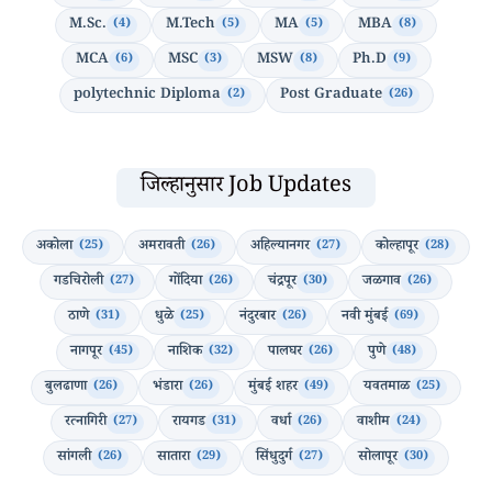
M.Sc.
M.Tech
MA
MBA
(4)
(5)
(5)
(8)
MCA
MSC
MSW
Ph.D
(6)
(3)
(8)
(9)
polytechnic Diploma
Post Graduate
(2)
(26)
जिल्हानुसार Job Updates
अकोला
अमरावती
अहिल्यानगर
कोल्हापूर
(25)
(26)
(27)
(28)
गडचिरोली
गोंदिया
चंद्रपूर
जळगाव
(27)
(26)
(30)
(26)
ठाणे
धुळे
नंदुरबार
नवी मुंबई
(31)
(25)
(26)
(69)
नागपूर
नाशिक
पालघर
पुणे
(45)
(32)
(26)
(48)
बुलढाणा
भंडारा
मुंबई शहर
यवतमाळ
(26)
(26)
(49)
(25)
रत्नागिरी
रायगड
वर्धा
वाशीम
(27)
(31)
(26)
(24)
सांगली
सातारा
सिंधुदुर्ग
सोलापूर
(26)
(29)
(27)
(30)