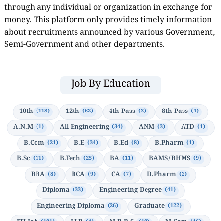
through any individual or organization in exchange for
money. This platform only provides timely information
about recruitments announced by various Government,
Semi-Government and other departments.
Job By Education
10th
12th
4th Pass
8th Pass
(118)
(62)
(3)
(4)
A.N.M
All Engineering
ANM
ATD
(1)
(34)
(3)
(1)
B.Com
B.E
B.Ed
B.Pharm
(21)
(34)
(8)
(1)
B.Sc
B.Tech
BA
BAMS/BHMS
(11)
(25)
(11)
(9)
BBA
BCA
CA
D.Pharm
(8)
(9)
(7)
(2)
Diploma
Engineering Degree
(33)
(41)
Engineering Diploma
Graduate
(26)
(122)