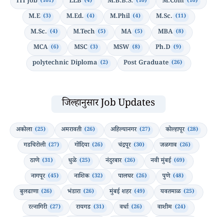
ITI Job
LLB
M.B.B.S.
M.Com
(101)
(4)
(10)
(16)
M.E
M.Ed.
M.Phil
M.Sc.
(3)
(4)
(4)
(11)
M.Sc.
M.Tech
MA
MBA
(4)
(5)
(5)
(8)
MCA
MSC
MSW
Ph.D
(6)
(3)
(8)
(9)
polytechnic Diploma
Post Graduate
(2)
(26)
जिल्हानुसार Job Updates
अकोला
अमरावती
अहिल्यानगर
कोल्हापूर
(25)
(26)
(27)
(28)
गडचिरोली
गोंदिया
चंद्रपूर
जळगाव
(27)
(26)
(30)
(26)
ठाणे
धुळे
नंदुरबार
नवी मुंबई
(31)
(25)
(26)
(69)
नागपूर
नाशिक
पालघर
पुणे
(45)
(32)
(26)
(48)
बुलढाणा
भंडारा
मुंबई शहर
यवतमाळ
(26)
(26)
(49)
(25)
रत्नागिरी
रायगड
वर्धा
वाशीम
(27)
(31)
(26)
(24)