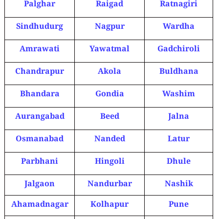
Palghar
Raigad
Ratnagiri
Sindhudurg
Nagpur
Wardha
Amrawati
Yawatmal
Gadchiroli
Chandrapur
Akola
Buldhana
Bhandara
Gondia
Washim
Aurangabad
Beed
Jalna
Osmanabad
Nanded
Latur
Parbhani
Hingoli
Dhule
Jalgaon
Nandurbar
Nashik
Ahamadnagar
Kolhapur
Pune