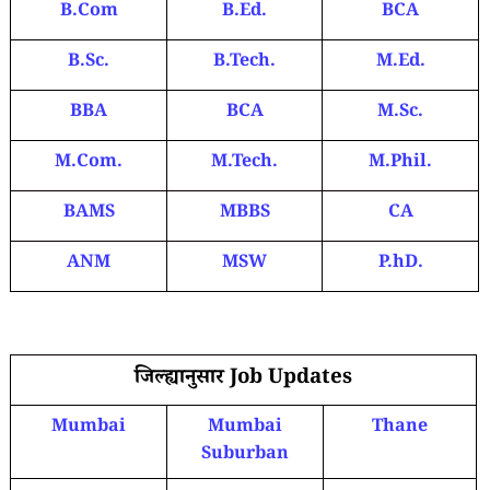
B.Com
B.Ed.
BCA
B.Sc.
B.Tech.
M.Ed.
BBA
BCA
M.Sc.
M.Com.
M.Tech.
M.Phil.
BAMS
MBBS
CA
ANM
MSW
P.hD.
जिल्ह्यानुसार Job Updates
Mumbai
Mumbai
Thane
Suburban