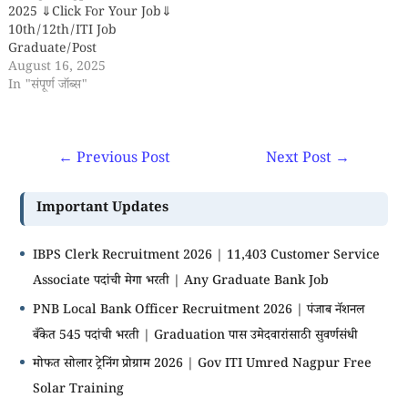
2025 ⇓Click For Your Job⇓
10th/12th/ITI Job
Graduate/Post
Graduate Diploma/Degree
August 16, 2025
NFSC Nagpur भरती 2025 -
In "संपूर्ण जॉब्स"
National Fire Service
College Nagpur (NFSC
Nagpur) द्वारा प्रसिद्ध केलेल्या
←
Previous Post
Next Post
→
जाहिराती नुसार 'Accountant,
Upper Division Clerk' पदाच्या
'02' रिक्त जागांसाठी अर्ज मागविण्यात
Important Updates
येत आहेत. इच्छुक आणि पात्र
उमेदवारांनी दिनांक
'15/10/2025'…
IBPS Clerk Recruitment 2026 | 11,403 Customer Service
Associate पदांची मेगा भरती | Any Graduate Bank Job
PNB Local Bank Officer Recruitment 2026 | पंजाब नॅशनल
बँकेत 545 पदांची भरती | Graduation पास उमेदवारांसाठी सुवर्णसंधी
मोफत सोलार ट्रेनिंग प्रोग्राम 2026 | Gov ITI Umred Nagpur Free
Solar Training