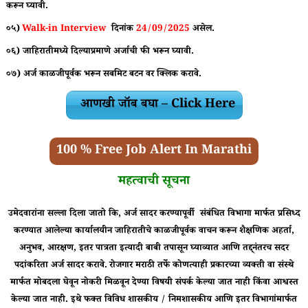
करून घ्यावी.
०५)
Walk-in Interview
दिनांक
24/09/2025
असेल
.
०६) जाहिरातीमध्ये दिल्याप्रमाणे अर्जाची फी भरून घ्यावी.
०७) अर्ज काळजीपूर्वक भरून सबमिट बटन वर क्लिक करावे.
आणखी जॉब बघा – Click Here
100 % Free Job Alert In Marathi
महत्वाची सूचना
उमेदवारांना सल्ला दिला जातो कि, अर्ज सादर करण्यापूर्वी संबंधित विभागा मार्फत प्रसिध्द
करण्यात आलेल्या कार्यालयीन जाहिरातीचे काळजीपूर्वक वाचन करून शैक्षणिक अहर्ता,
अनुभव, आरक्षण, इतर पात्रता इत्यादी बाबी तपासून घ्याव्यात आणि तद्द्नंतरच सदर
पदांकरिता अर्ज सादर करावे.
रोजगार मराठी तर्फे कोणत्याही प्रकारच्या व्यक्ती वा संस्थे
मार्फत मोबदला घेवून नोकरी मिळवून देण्या विषयी संपर्क केल्या जात नाही किंवा आश्वस्त
केल्या जात नाही. इथे फक्त विविध शासकीय / निमशासकीय आणि इतर विभागांमार्फत