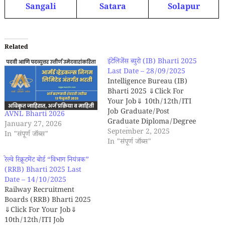
Sangali
Satara
Solapur
Related
इंटेलिजेंस ब्युरो (IB) Bharti 2025
Last Date – 28/09/2025
Intelligence Bureau (IB)
Bharti 2025 ⇓Click For
Your Job⇓ 10th/12th/ITI
Job Graduate/Post
AVNL Bharti 2026
Graduate Diploma/Degree
January 27, 2026
IB भरती 2025 - Intelligence
September 2, 2025
In "संपूर्ण जॉब्स"
Bureau (IB) द्वारा प्रसिद्ध केलेल्या
In "संपूर्ण जॉब्स"
जाहिराती नुसार 'Security
रेल्वे रिक्रूटमेंट बोर्ड “विभाग नियंत्रक”
Assistant (Motor
(RRB) Bharti 2025 Last
Transport)' पदाच्या '455' रिक्त
Date – 14/10/2025
जागांसाठी अर्ज मागविण्यात येत आहेत.
Railway Recruitment
इच्छुक आणि पात्र उमेदवारांनी दिनांक
Boards (RRB) Bharti 2025
'29/09/2025' पर्यंत अर्ज सादर
⇓Click For Your Job⇓
करावेत. सविस्तर माहितीकरिता
10th/12th/ITI Job
कृपया…