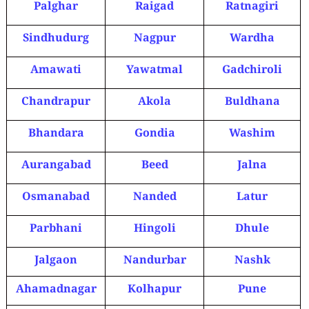
Palghar
Raigad
Ratnagiri
Sindhudurg
Nagpur
Wardha
Amawati
Yawatmal
Gadchiroli
Chandrapur
Akola
Buldhana
Bhandara
Gondia
Washim
Aurangabad
Beed
Jalna
Osmanabad
Nanded
Latur
Parbhani
Hingoli
Dhule
Jalgaon
Nandurbar
Nashk
Ahamadnagar
Kolhapur
Pune