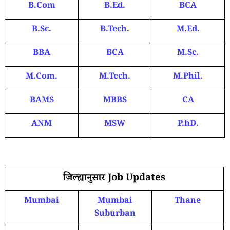
B.Com
B.Ed.
BCA
B.Sc.
B.Tech.
M.Ed.
BBA
BCA
M.Sc.
M.Com.
M.Tech.
M.Phil.
BAMS
MBBS
CA
ANM
MSW
P.hD.
जिल्ह्यानुसार Job Updates
Mumbai
Mumbai
Thane
Suburban