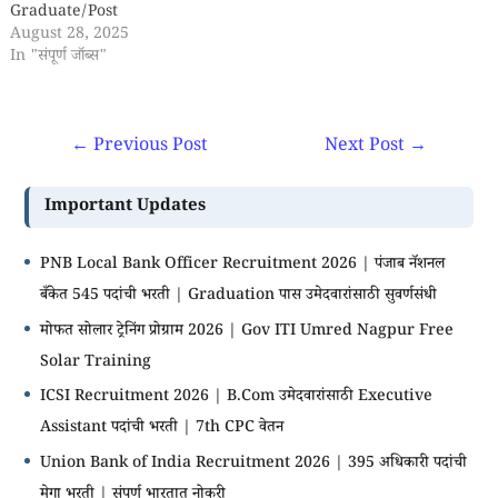
Graduate/Post
Graduate Diploma/Degree
August 28, 2025
RRB भरती 2025 - Railway
In "संपूर्ण जॉब्स"
Recruitment Boards (RRB)
द्वारा प्रसिद्ध केलेल्या जाहिराती नुसार
'Section Controller' पदाच्या
←
Previous Post
Next Post
→
'368' रिक्त जागांसाठी अर्ज
मागविण्यात येत आहेत. इच्छुक आणि
पात्र उमेदवारांनी दिनांक
Important Updates
'14/10/2025' पर्यंत अर्ज सादर
करावेत. सविस्तर माहितीकरिता
कृपया…
PNB Local Bank Officer Recruitment 2026 | पंजाब नॅशनल
बँकेत 545 पदांची भरती | Graduation पास उमेदवारांसाठी सुवर्णसंधी
मोफत सोलार ट्रेनिंग प्रोग्राम 2026 | Gov ITI Umred Nagpur Free
Solar Training
ICSI Recruitment 2026 | B.Com उमेदवारांसाठी Executive
Assistant पदांची भरती | 7th CPC वेतन
Union Bank of India Recruitment 2026 | 395 अधिकारी पदांची
मेगा भरती | संपूर्ण भारतात नोकरी