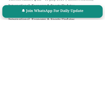
International, Economy & Sports Updates
🔔 Join WhatsApp For Daily Update
Daily Current Affairs – 15 July 2026 | Latest National,
International, Economy & Sports Updates
Current Affairs Quiz – 14 July 2026 | Latest National,
International, Economy & Sports Updates
🧮 Age Calculator
महत्वाचे साधन
🎯 Cut Off Calculator
📊 Percentage Calculator
⏳ Exam Countdown