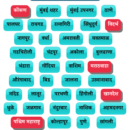
कोंकण
मुंबई शहर
मुंबई उपनगर
ठाणे
पालघर
रायगड
रत्नागिरी
सिंधुदुर्ग
विदर्भ
नागपूर
वर्धा
अमरावती
यवतमाळ
गडचिरोली
चंद्रपूर
अकोला
बुलढाणा
भंडारा
गोंदिया
वाशिम
मराठवाडा
औरंगाबाद
बिड
जालना
उस्मानाबाद
नांदेड
लातूर
परभणी
हिंगोली
खानदेश
धुळे
जळगाव
नंदुरबार
नाशिक
अहमदनगर
पश्चिम महाराष्ट्र
कोल्हापूर
पुणे
सांगली