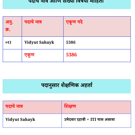
पदांचे नाव आणि संख्या विषयी माहिती
अनु.
पदाचे नाव
एकूण पदे
क्र.
०१)
Vidyut Sahayk
5386
एकूण
5386
पदानुसार शैक्षणिक अहर्ता
पदाचे नाव
शिक्षण
Vidyut Sahayk
उमेदवार दहावी + ITI पास असावा