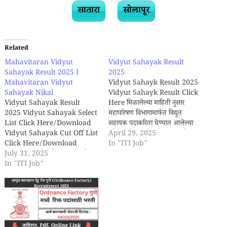
सातारा
सोलापूर
Related
Mahavitaran Vidyut
Vidyut Sahayak Result
Sahayak Result 2025 I
2025
Mahavitaran Vidyut
Vidyut Sahayk Result 2025
Sahayak Nikal
Vidyut Sahayk Result Click
Vidyut Sahayak Result
Here मिळालेल्या माहिती नुसार
2025 Vidyut Sahayak Select
महापारेषण विभागामार्फत विद्युत
List Click Here/Download
सहायक पदाकरिता घेण्यात आलेल्या
Vidyut Sahayak Cut Off List
परीक्षेचा निकाल मे महिन्याच्या पहिल्या
April 29, 2025
Click Here/Download
आठवड्यात प्रसिद्ध करण्यात येणार
In "ITI Job"
Mahavitaran विभागामार्फत विद्युत
July 31, 2025
आहे. Vidyut Sahayak पदाच
सहायक पदाकरिता घेण्यात आलेल्या
In "ITI Job"
निकाल बघण्याकरिता या पेज ला भेट
परीक्षेचा निकाल. Vidyut
देत रहा. Vidyut Sahayak
Sahayak पदाकरिता महत्वाची
पदाकरिता महत्वाची पुस्तके Book
पुस्तके Book Online at Low
Online at Low Prices…
Prices in India
Mahapareshan /
Mahavitaran - Technician