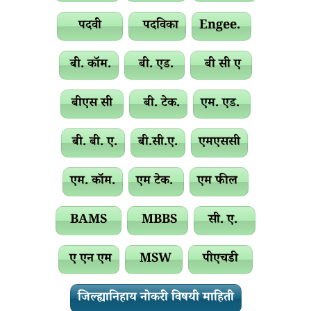
पदवी
पदविका
Engee.
बी. कॉम.
बी. एड.
बी सी ए
बीएस सी
बी. टेक.
एम. एड.
बी. बी. ए.
बी.सी.ए.
एमएससी
एम. कॉम.
एम टेक.
एम फील
BAMS
MBBS
सी. ए.
ए एन एम
MSW
पीएचडी
जिल्ह्यानिहाय नोकरी विषयी माहिती