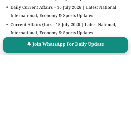
Daily Current Affairs – 16 July 2026 | Latest National,
International, Economy & Sports Updates
Current Affairs Quiz – 15 July 2026 | Latest National,
International, Economy & Sports Updates
Daily Current Affairs – 15 July 2026 | Latest National,
🔔 Join WhatsApp For Daily Update
International, Economy & Sports Updates
Current Affairs Quiz – 14 July 2026 | Latest National,
International, Economy & Sports Updates
🧮 Age Calculator
महत्वाचे साधन
🎯 Cut Off Calculator