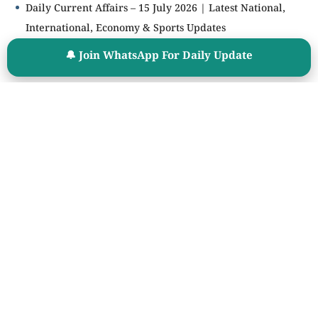
Daily Current Affairs – 15 July 2026 | Latest National,
International, Economy & Sports Updates
Current Affairs Quiz – 14 July 2026 | Latest National,
🔔 Join WhatsApp For Daily Update
International, Economy & Sports Updates
🧮 Age Calculator
महत्वाचे साधन
🎯 Cut Off Calculator
📊 Percentage Calculator
⏳ Exam Countdown