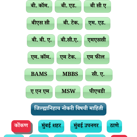
बी. कॉम.
बी. एड.
बी सी ए
बीएस सी
बी. टेक.
एम. एड.
बी. बी. ए.
बी.सी.ए.
एमएससी
एम. कॉम.
एम टेक.
एम फील
BAMS
MBBS
सी. ए.
ए एन एम
MSW
पीएचडी
जिल्ह्यानिहाय नोकरी विषयी माहिती
कोंकण
मुंबई शहर
मुंबई उपनगर
ठाणे