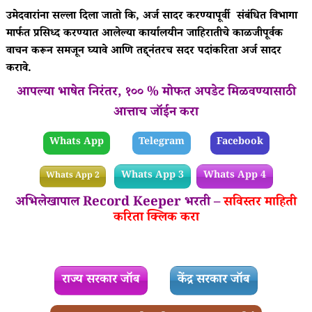
उमेदवारांना सल्ला दिला जातो कि, अर्ज सादर करण्यापूर्वी संबंधित विभागा
मार्फत प्रसिध्द करण्यात आलेल्या कार्यालयीन जाहिरातीचे काळजीपूर्वक
वाचन करून समजून घ्यावे आणि तद्द्नंतरच सदर पदांकरिता अर्ज सादर
करावे.
आपल्या भाषेत निरंतर, १०० % मोफत अपडेट मिळवण्यासाठी
आत्ताच जॉईन करा
Whats App
Telegram
Facebook
Whats App 3
Whats App 4
Whats App 2
अभिलेखापाल Record Keeper भरती –
सविस्तर माहिती
करिता क्लिक करा
राज्य सरकार जॉब
केंद्र सरकार जॉब