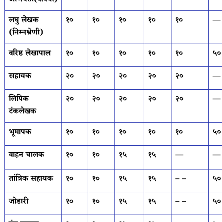
अभियंता(वीवया)
लघु लेखक
१०
१०
१०
१०
१०
—
(निम्नश्रेणी)
वरिष्ठ लेखापाल
१०
१०
१०
१०
१०
५०
सहायक
२०
२०
२०
२०
२०
—
लिपिक
२०
२०
२०
२०
२०
—
टंकलेखक
भूमापक
१०
१०
१०
१०
१०
५०
वाहन चालक
१०
१०
१५
१५
—
—
तांत्रिक सहायक
१०
१०
१५
१५
– –
५०
जोडारी
१०
१०
१५
१५
– –
५०