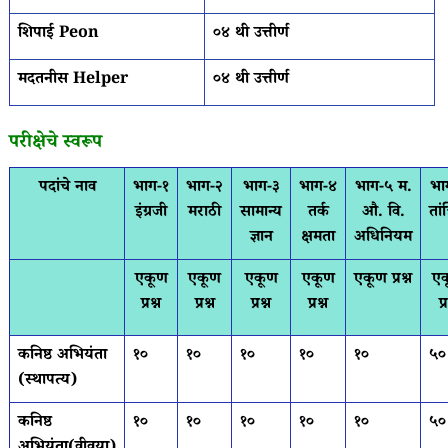
शिपाई Peon
०४ थी उत्तीर्ण
मदतनीस Helper
०४ थी उत्तीर्ण
परीक्षेचे स्वरूप
पदांचे नाव
भाग-१
भाग-२
भाग-३
भाग-४
भाग-५ म.
भा
इंग्रजी
मराठी
सामान्य
तर्क
औ. वि.
तां
ज्ञान
क्षमता
अधिनियम
एकूण
एकूण
एकूण
एकूण
एकूण प्रश्न
ए
प्रश्न
प्रश्न
प्रश्न
प्रश्न
प्
कनिष्ठ अभियंता
१०
१०
१०
१०
१०
५०
(स्थापत्य)
कनिष्ठ
१०
१०
१०
१०
१०
५०