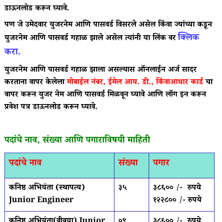
डाऊनलोड करून घ्यावे.
पण जे उमेदवार युजरनेम आणि पासवर्ड विसरले असेल किंवा ज्यांच्या कडून
क्लिक
युजरनेम आणि पासवर्ड गहाळ झाले असेल त्यांनी या लिंक वर
करा.
युजरनेम आणि पासवर्ड गहाळ झाला असल्यास ऑनलाईन अर्ज सादर
करताना वापर केलेला
मोबाईल नंबर, ईमेल आय. डी., किंवाआधार कार्ड
चा
वापर करून युजर नेम आणि पासवर्ड मिळवून घ्यावे आणि लॉग इन करून
प्रवेश पत्र डाऊनलोड करून घ्यावे.
पदांचे नाव, संख्या आणि पगाराविषयी माहिती
पदांचे नाव
संख्या
पगार
कनिष्ठ अभियंता (स्थापत्य)
३५
३८६०० /- रुपये
Junior Engineer
१२२८०० /- रुपये
कनिष्ठ अभियंता(वीवया) Junior
०९
३८६०० /- रुपये