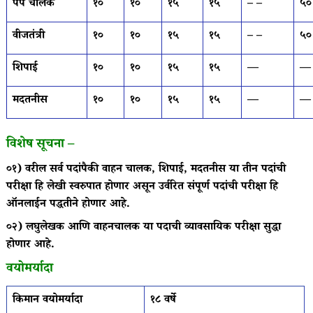
पंप चालक
१०
१०
१५
१५
– –
५०
वीजतंत्री
१०
१०
१५
१५
– –
५०
शिपाई
१०
१०
१५
१५
—
—
मदतनीस
१०
१०
१५
१५
—
—
विशेष सूचना –
०१)
वरील सर्व पदांपैकी वाहन चालक, शिपाई, मदतनीस या तीन पदांची
परीक्षा हि लेखी स्वरुपात होणार असून उर्वरित संपूर्ण पदांची परीक्षा हि
ऑनलाईन पद्धतीने होणार आहे.
०२) लघुलेखक आणि वाहनचालक या पदाची व्यावसायिक परीक्षा सुद्धा
होणार आहे.
वयोमर्यादा
किमान वयोमर्यादा
१८ वर्षे