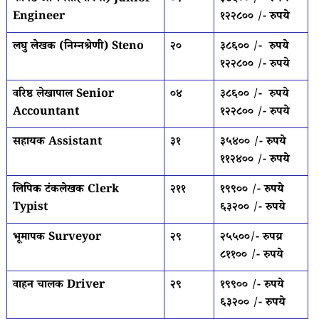
Engineer
१२२८०० /- रुपये
लघु लेखक (निम्नश्रेणी) Steno
२०
३८६०० /- रुपये
१२२८०० /- रुपये
वरिष्ठ लेखापाल Senior
०४
३८६०० /- रुपये
Accountant
१२२८०० /- रुपये
सहायक Assistant
३१
३५४०० /- रुपये
११२४०० /- रुपये
लिपिक टंकलेखक Clerk
२११
१९९०० /- रुपये
Typist
६३२०० /- रुपये
भूमापक Surveyor
२९
२५५००/- रुपय्र
८११०० /- रुपये
वाहन चालक Driver
२९
१९९०० /- रुपये
६३२०० /- रुपये