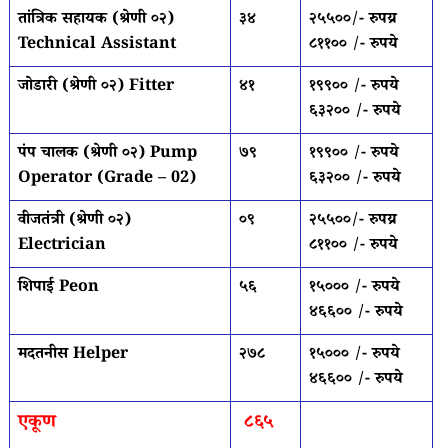
तांत्रिक सहायक (श्रेणी ०२)
३४
२५५००/- रुपय्र
Technical Assistant
८११०० /- रुपये
जोडारी (श्रेणी ०२) Fitter
४१
१९९०० /- रुपये
६३२०० /- रुपये
पंप चालक (श्रेणी ०२) Pump
७९
१९९०० /- रुपये
Operator (Grade – 02)
६३२०० /- रुपये
वीजतंत्री (श्रेणी ०२)
०९
२५५००/- रुपय्र
Electrician
८११०० /- रुपये
शिपाई Peon
५६
१५००० /- रुपये
४६६०० /- रुपये
मदतनीस Helper
२७८
१५००० /- रुपये
४६६०० /- रुपये
एकूण
८६५