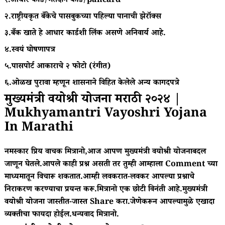
१.आधार कार्ड/मतदान कार्ड/pancard
२.राष्ट्रीयकृत बँकेचे पासबुकच्या पहिल्या पानाची झेरॉक्स
३.बँक खाते हे आधार कार्डशी लिंक असणे अनिवार्य आहे.
४.स्वयं घोषणापत्र
५.पासपोर्ट आकाराचे २ फोटो (रंगीत)
६.ओळख पुरावा म्हणून शासनाने विहित केलेले अन्य कागदपत्रे
मुख्यमंत्री वयोश्री योजना मराठी २०२४ |
Mukhyamantri Vayoshri Yojana
In Marathi
नमस्कार प्रिय वाचक मित्रानो,आज आपण मुख्यमंत्री वयोश्री योजनाबदल
जाणून घेतले.आपले काही प्रश्न असती तर तुम्ही आम्हाला Comment च्या
माध्यमातून विचारू शकतात.आम्ही लवकरात-लवकर आपल्या प्रश्नाचे
निराकरण करण्याचा प्रयन्त करू.मित्रानो एक छोटी विनंती आहे.मुख्यमंत्री
वयोश्री योजना जास्तीत-जास्त Share करा.जेणेकरून आपल्यामुळे एखादा
व्यक्तीचा फायदा होईल.धन्यवाद मित्रानो.