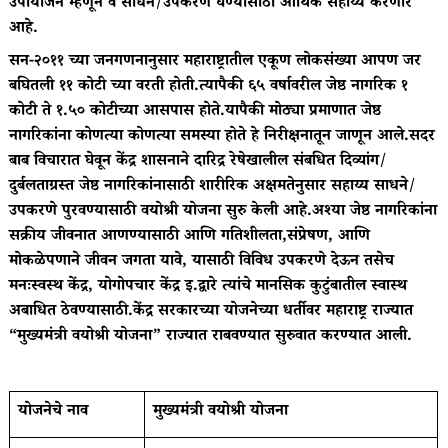
उपायोजन म्हणून व साधने/उपकरणे घेण्यासाठी आर्थिक सहाय्य करणार
आहे.
सन-२०११ च्या जनगणनानुसार महाराष्ट्रातील एकूण लोकसंख्या आपण जर
बघितली ११ कोटी च्या वरती होती.त्यापैकी ६५ वर्षावरील जेष्ठ नागरिक १
कोटी ते १.५० कोटीच्या आसपास होते.यापैकी मोठ्या प्रमाणात जेष्ठ
नागरिकांना कोणत्या कोणत्या समस्या होते हे निरीक्षनातून जाणून आले.सदर
बाब विचारात घेवून केंद्र शासनाने दारिद्र रेषेखालील संबधित दिव्यांग/
दुर्बलताग्रस्त जेष्ठ नागरिकांनासाठी शारीरिक अक्षमतेनुसार सहाय्य साधने/
उपकरणे पुरवण्यासाठी वयोश्री योजना सुरु केली आहे.अश्या जेष्ठ नागरिकांना
सक्रीय जीवनात आणण्यासाठी आणि गतिशीलता,संप्रेषण, आणि
मोकळेपणाने जीवन जगता यावे, यासाठी विविध उपकरणे देऊन तसेच
मनःस्वस्थ केंद्र, योगोपचार केंद्र इ.द्वारे त्यांचे मानसिक कुटुंबातील स्वास्थ
अबाधित ठेवण्यासाठी.केंद्र सरकारच्या योजनेच्या धर्तीवर महाराष्ट्र राज्यात
“मुख्यमंत्री वयोश्री योजना” राज्यात राबवण्यात सुरुवात करण्यात आली.
योजनेचे नाव
मुख्यमंत्री वयोश्री योजना