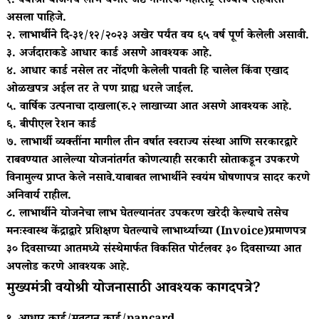
१. वयोश्री योजनेचे लाभ घेणारे जेष्ठ नागरिक महाराष्ट्र राज्याचे रहिवासी
असला पाहिजे.
२. लाभार्थीने दि-३१/१२/२०२३ अखेर पर्यंत वय ६५ वर्ष पूर्ण केलेली असावी.
३. अर्जदाराकडे आधार कार्ड असणे आवश्यक आहे.
४. आधार कार्ड नसेल तर नोंदणी केलेली पावती हि चालेल किंवा एखाद
ओळखपत्र अईल तर ते पण ग्राह्य धरले जाईल.
५. वार्षिक उत्पनाचा दाखला(रु.२ लाखाच्या आत असणे आवश्यक आहे.
६. बीपीएल रेशन कार्ड
७. लाभार्थी व्यक्तींना मागील तीन वर्षात स्वराज्य संस्था आणि सरकारद्वारे
राबवण्यात आलेल्या योजनांतर्गत कोणत्याही सरकारी स्रोताकडून उपकरणे
विनामुल्य प्राप्त केले नसावे.याबाबत लाभार्थीने स्वयंम घोषणापत्र सादर करणे
अनिवार्य राहील.
८. लाभार्थीने योजनेचा लाभ घेतल्यानंतर उपकरण खरेदी केल्याचे तसेच
मनःस्वास्थ केंद्राद्वारे प्रशिक्षण घेतल्याचे लाभार्थ्याच्या (Invoice)प्रमाणपत्र
३० दिवसाच्या आतमध्ये संस्थेमार्फत विकसित पोर्टलवर ३० दिवसाच्या आत
अपलोड करणे आवश्यक आहे.
मुख्यमंत्री वयोश्री योजनासाठी आवश्यक कागदपत्रे?