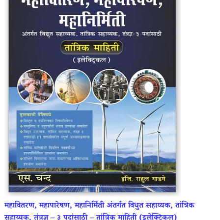
महावितरण, महापारेषण, महानिर्मिती अंतर्गत विधुत सहाय्यक, तांत्रिक
सहाय्यक, तंत्रज्ञ – ३ पदांसाठी – तांत्रिक माहिती (इलेक्ट्रिकल)