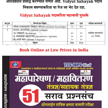
आठवड्यात प्रसिद्ध करण्यात येणार आहे. Vidyut Sahayak पदाच
निकाल बघण्याकरिता या पेज ला भेट देत रहा.
Vidyut Sahayak पदाकरिता महत्वाची पुस्तके
Book Online at Low Prices in India