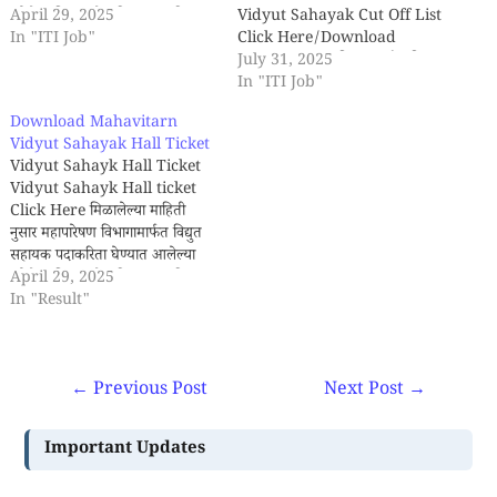
परीक्षेचा निकाल मे महिन्याच्या पहिल्या
April 29, 2025
Vidyut Sahayak Cut Off List
आठवड्यात प्रसिद्ध करण्यात येणार
In "ITI Job"
Click Here/Download
आहे. Vidyut Sahayak पदाच
Mahavitaran विभागामार्फत विद्युत
July 31, 2025
निकाल बघण्याकरिता या पेज ला भेट
सहायक पदाकरिता घेण्यात आलेल्या
In "ITI Job"
देत रहा. Vidyut Sahayak
परीक्षेचा निकाल. Vidyut
Download Mahavitarn
पदाकरिता महत्वाची पुस्तके Book
Sahayak पदाकरिता महत्वाची
Vidyut Sahayak Hall Ticket
Online at Low Prices…
पुस्तके Book Online at Low
Vidyut Sahayk Hall Ticket
Prices in India
Vidyut Sahayk Hall ticket
Mahapareshan /
Click Here मिळालेल्या माहिती
Mahavitaran - Technician
नुसार महापारेषण विभागामार्फत विद्युत
51 Question Set | महापारेषण/
सहायक पदाकरिता घेण्यात आलेल्या
महावितरण - तंत्रज्ञ/सहायक…
परीक्षेचा निकाल मे महिन्याच्या पहिल्या
April 29, 2025
आठवड्यात प्रसिद्ध करण्यात येणार
In "Result"
आहे. Vidyut Sahayak पदाच
निकाल बघण्याकरिता या पेज ला भेट
देत रहा. Vidyut Sahayak
←
Previous Post
Next Post
→
पदाकरिता महत्वाची पुस्तके Book
Online at Low…
Important Updates