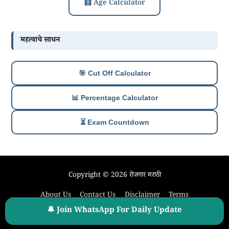
🧮 Age Calculator
महत्वाचे साधन
🎯 Cut Off Calculator
📊 Percentage Calculator
⏳ Exam Countdown
Copyright © 2026
रोजगार मराठी
About Us
Contact Us
Disclaimer
Terms
Our Privacy Policy
Sitemap
🔔 Join WhatsApp For Daily Update