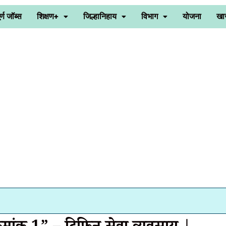
र्ण जॉब्स
शिक्षण+
जिल्हानिहाय
विभाग
योजना
खा