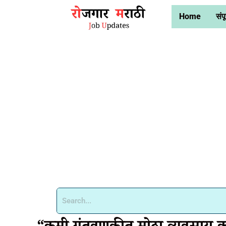
Home
संपू