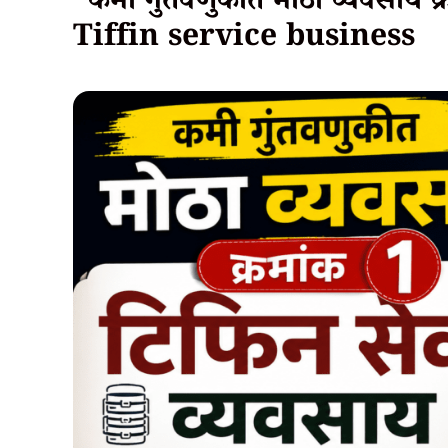
“कमी गुंतवणुकीत मोठा व्यवसाय क
Tiffin service business