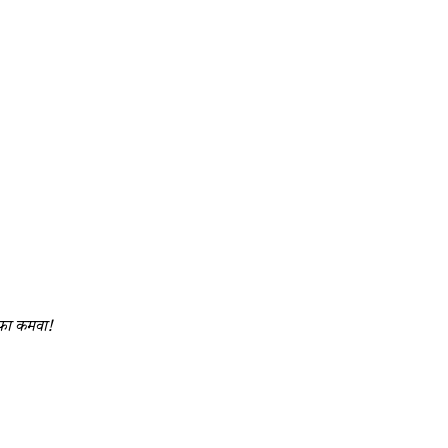
नफा कमवा!